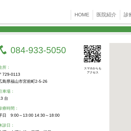
 new Date()); gtag('config', 'G-45YFH4F4F2');
HOME
医院紹介
診
084-933-5050
住所
スマホからも
アクセス
〒729-0113
広島県福山市宮前町2-5-26
駐車場
13 台
診療時間
平日 9:00～13:00 14:30～18:00
休診日