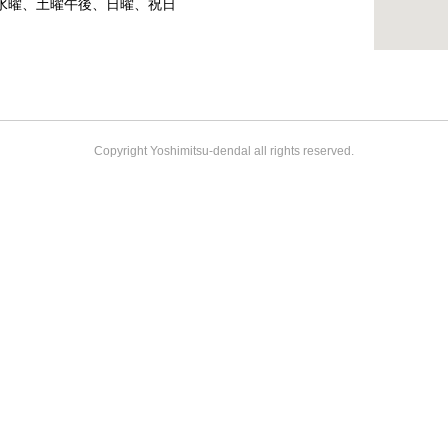
水曜、土曜午後、日曜、祝日
Copyright Yoshimitsu-dendal all rights reserved.