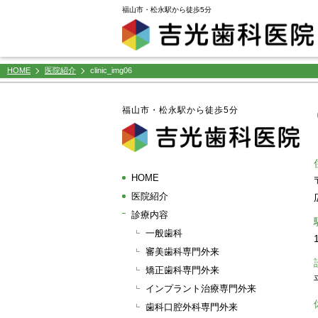
window.dataLayer = window.dataLayer || []; function gtag(){dataLayer.push(arguments);} gtag('js',
福山市・松永駅から徒歩5分
HOME
医院紹介
clinic_img06
福山市・松永駅から徒歩5分
HOME
医院紹介
診療内容
一般歯科
審美歯科専門外来
矯正歯科専門外来
インプラント治療専門外来
歯科口腔外科専門外来