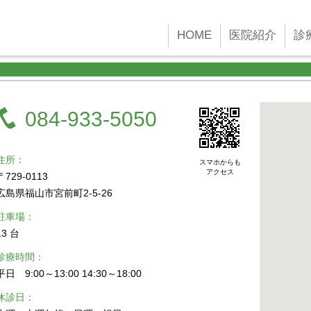
 new Date()); gtag('config', 'G-45YFH4F4F2');
HOME
医院紹介
診
084-933-5050
住所
スマホからも
アクセス
〒729-0113
広島県福山市宮前町2-5-26
駐車場
13 台
診療時間
平日 9:00～13:00 14:30～18:00
休診日