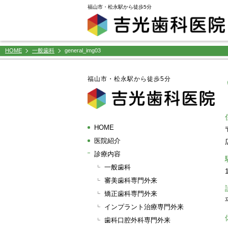
window.dataLayer = window.dataLayer || []; function gtag(){dataLayer.push(arguments);} gtag('js',
福山市・松永駅から徒歩5分
HOME
一般歯科
general_img03
福山市・松永駅から徒歩5分
HOME
医院紹介
診療内容
一般歯科
審美歯科専門外来
矯正歯科専門外来
インプラント治療専門外来
歯科口腔外科専門外来