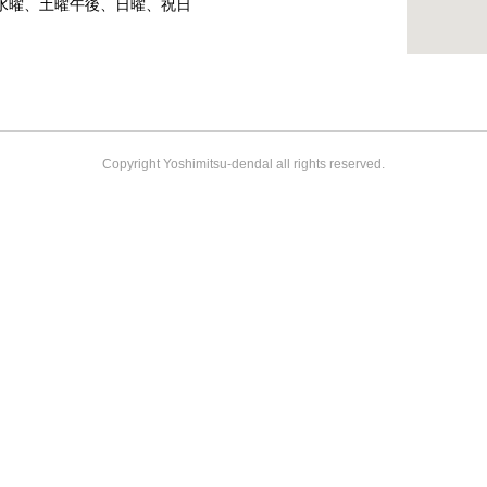
水曜、土曜午後、日曜、祝日
Copyright Yoshimitsu-dendal all rights reserved.