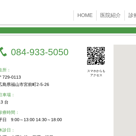
 new Date()); gtag('config', 'G-45YFH4F4F2');
HOME
医院紹介
診
084-933-5050
住所
スマホからも
アクセス
〒729-0113
広島県福山市宮前町2-5-26
駐車場
13 台
診療時間
平日 9:00～13:00 14:30～18:00
休診日