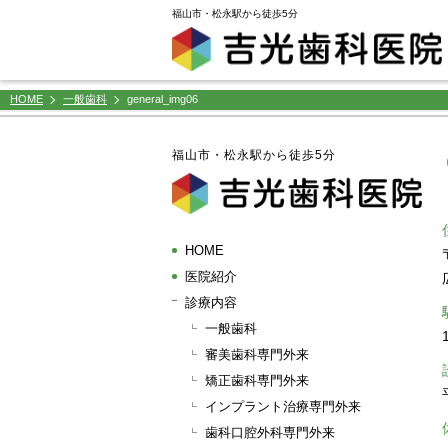
window.dataLayer = window.dataLayer || []; function gtag(){dataLayer.push(arguments);} gtag('js',
福山市・松永駅から徒歩5分
HOME
一般歯科
general_img06
福山市・松永駅から徒歩5分
HOME
医院紹介
診療内容
一般歯科
審美歯科専門外来
矯正歯科専門外来
インプラント治療専門外来
歯科口腔外科専門外来