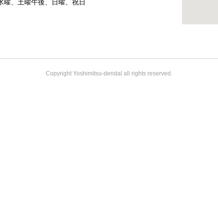
水曜、土曜午後、日曜、祝日
Copyright Yoshimitsu-dendal all rights reserved.