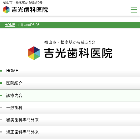
window.dataLayer = window.dataLayer || []; function gtag(){dataLayer.push(arguments);} gtag('js',
福山市・松永駅から徒歩5分
new Date()); gtag('config', 'G-45YFH4F4F2');
HOME
ilpanel06-03
福山市・松永駅から徒歩5分
HOME
医院紹介
診療内容
一般歯科
審美歯科専門外来
矯正歯科専門外来