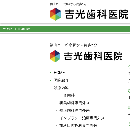
window.dataLayer = window.dataLayer || []; function gtag(){dataLayer.push(arguments);} gtag('js',
福山市・松永駅から徒歩5分
HOME
ilpanel06
福山市・松永駅から徒歩5分
HOME
医院紹介
診療内容
一般歯科
審美歯科専門外来
矯正歯科専門外来
インプラント治療専門外来
歯科口腔外科専門外来