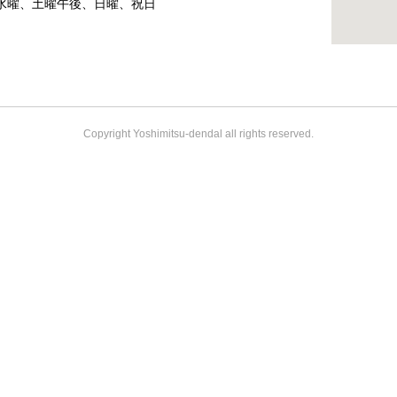
水曜、土曜午後、日曜、祝日
Copyright Yoshimitsu-dendal all rights reserved.