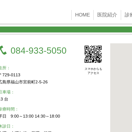
 new Date()); gtag('config', 'G-45YFH4F4F2');
HOME
医院紹介
診
084-933-5050
住所
スマホからも
アクセス
〒729-0113
広島県福山市宮前町2-5-26
駐車場
13 台
診療時間
平日 9:00～13:00 14:30～18:00
休診日