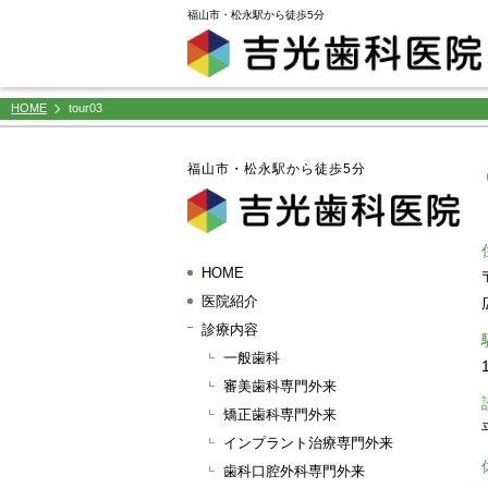
window.dataLayer = window.dataLayer || []; function gtag(){dataLayer.push(arguments);} gtag('js',
福山市・松永駅から徒歩5分
HOME
tour03
福山市・松永駅から徒歩5分
HOME
医院紹介
診療内容
一般歯科
審美歯科専門外来
矯正歯科専門外来
インプラント治療専門外来
歯科口腔外科専門外来