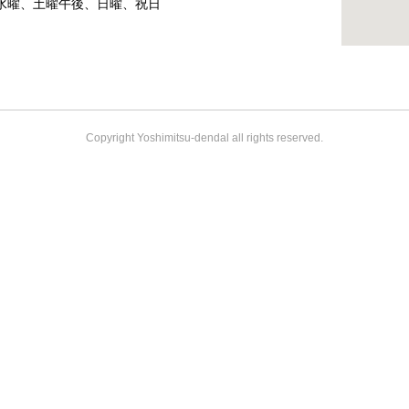
水曜、土曜午後、日曜、祝日
Copyright Yoshimitsu-dendal all rights reserved.