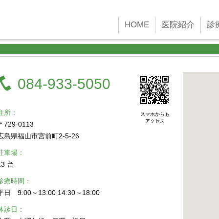
 new Date()); gtag('config', 'G-45YFH4F4F2');
HOME
医院紹介
診
084-933-5050
住所
スマホからも
アクセス
〒729-0113
広島県福山市宮前町2-5-26
駐車場
13 台
診療時間
平日 9:00～13:00 14:30～18:00
休診日