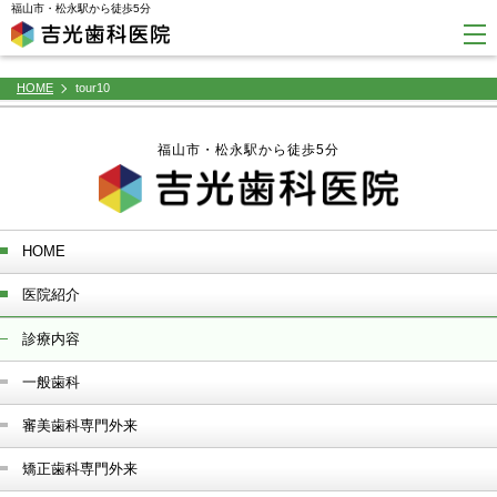
window.dataLayer = window.dataLayer || []; function gtag(){dataLayer.push(arguments);} gtag('js',
福山市・松永駅から徒歩5分
new Date()); gtag('config', 'G-45YFH4F4F2');
HOME
tour10
福山市・松永駅から徒歩5分
HOME
医院紹介
診療内容
一般歯科
審美歯科専門外来
矯正歯科専門外来