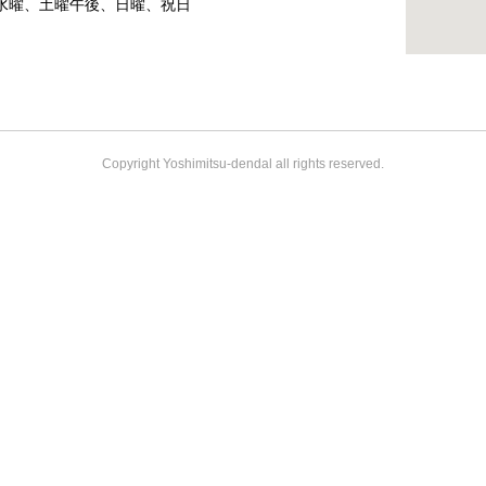
水曜、土曜午後、日曜、祝日
Copyright Yoshimitsu-dendal all rights reserved.