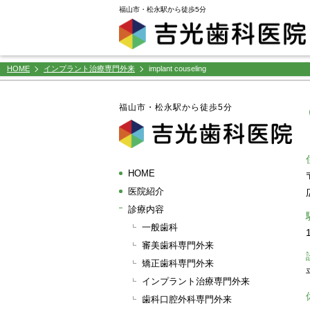
window.dataLayer = window.dataLayer || []; function gtag(){dataLayer.push(arguments);} gtag('js',
福山市・松永駅から徒歩5分
HOME
インプラント治療専門外来
implant couseling
福山市・松永駅から徒歩5分
HOME
医院紹介
診療内容
一般歯科
審美歯科専門外来
矯正歯科専門外来
インプラント治療専門外来
歯科口腔外科専門外来