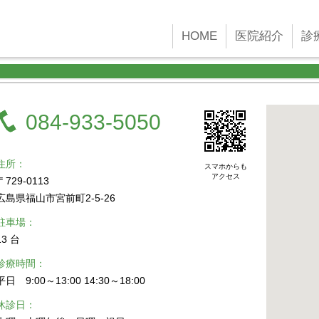
 new Date()); gtag('config', 'G-45YFH4F4F2');
HOME
医院紹介
診
084-933-5050
住所
スマホからも
アクセス
〒729-0113
広島県福山市宮前町2-5-26
駐車場
13 台
診療時間
平日 9:00～13:00 14:30～18:00
休診日