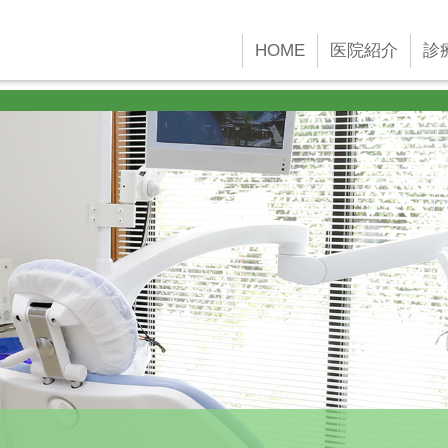
 new Date()); gtag('config', 'G-45YFH4F4F2');
HOME
医院紹介
診