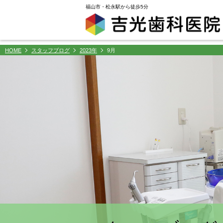
window.dataLayer = window.dataLayer || []; function gtag(){dataLayer.push(arguments);} gtag('js',
福山市・松永駅から徒歩5分
HOME
スタッフブログ
2023年
9月